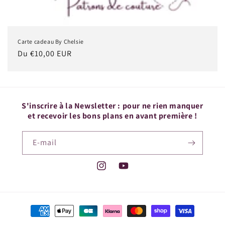
Carte cadeau By Chelsie
Prix
Du €10,00 EUR
habituel
S'inscrire à la Newsletter : pour ne rien manquer
et recevoir les bons plans en avant première !
E-mail
Instagram
YouTube
Moyens
de