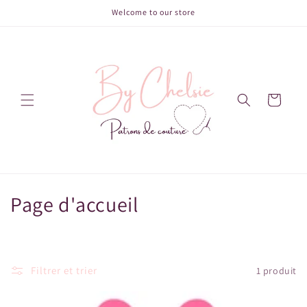
et
Welcome to our store
passer
au
contenu
Panier
C
Page d'accueil
o
l
Filtrer et trier
1 produit
l